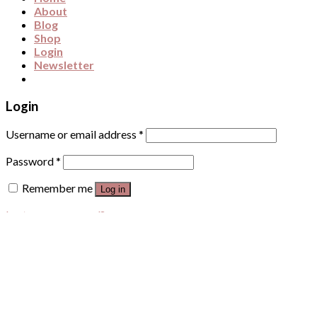
About
Blog
Shop
Login
Newsletter
Login
Username or email address
*
Password
*
Remember me
Log in
Lost your password?
←
Contact Us
Contact Form