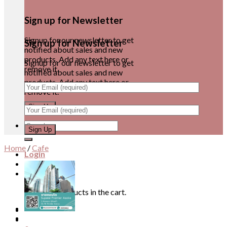
Sign up for Newsletter
Signup for our newsletter to get
Sign up for Newsletter
notified about sales and new
products. Add any text here or
Signup for our newsletter to get
remove it.
notified about sales and new
products. Add any text here or
remove it.
Search
for:
Home
/
Cafe
Login
Cart /
0
฿
0
No products in the cart.