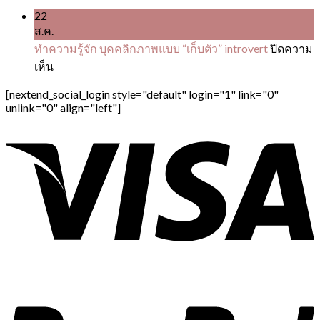
22
ส.ค.
ทำความรู้จัก บุคคลิกภาพแบบ “เก็บตัว” introvert
ปิดความ
บน
เห็น
ทำความ
[nextend_social_login style="default" login="1" link="0"
รู้จัก
unlink="0" align="left"]
บุคคลิ
ก
ภาพ
แบบ
“เก็บ
ตัว”
introvert