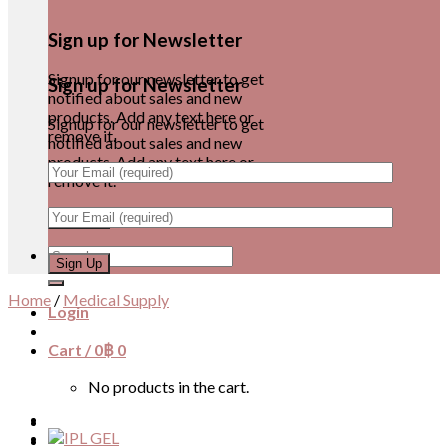
Sign up for Newsletter
Signup for our newsletter to get
Sign up for Newsletter
notified about sales and new
products. Add any text here or
Signup for our newsletter to get
remove it.
notified about sales and new
products. Add any text here or
remove it.
Search
for:
Home
/
Medical Supply
Login
Cart /
0
฿
0
No products in the cart.