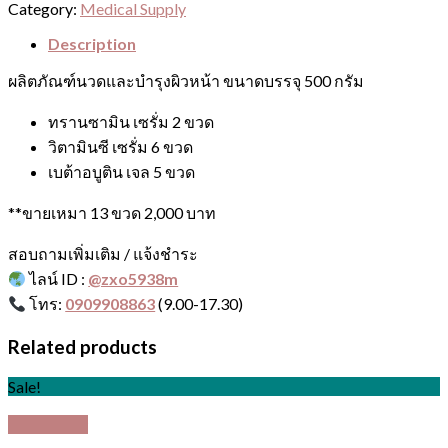
(
Category:
Medical Supply
ทรีท
Description
เม้น
ท์
ผลิตภัณฑ์นวดและบำรุงผิวหน้า ขนาดบรรจุ 500 กรัม
เจล
)
ทรานซามิน เซรั่ม
2 ขวด
quantity
วิตามินซี เซรั่ม
6 ขวด
เบต้าอบูติน เจล
5 ขวด
**ขายเหมา 13 ขวด
2,000 บาท
สอบถามเพิ่มเติม / แจ้งชำระ
ไลน์ ID :
@zxo5938m
โทร:
0909908863
(9.00-17.30)
Related products
Sale!
Quick View