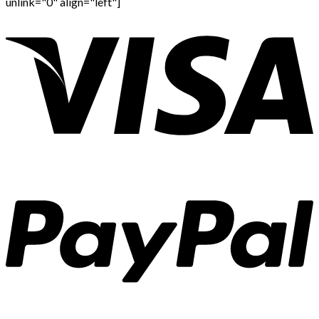
unlink="0" align="left"]
บุคคลิ
ก
ภาพ
แบบ
“เก็บ
ตัว”
introvert