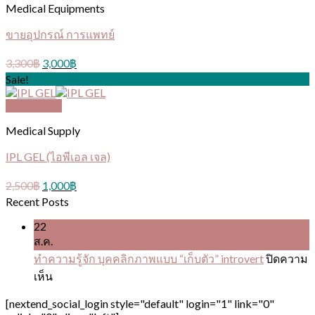
Medical Equipments
ขายอุปกรณ์ การแพทย์
3,300
฿
3,000
฿
Sale!
Quick View
Medical Supply
IPL GEL (ไอพีเอล เจล)
2,500
฿
1,000
฿
Recent Posts
22
ส.ค.
ทำความรู้จัก บุคคลิกภาพแบบ “เก็บตัว” introvert
ปิดความ
บน
เห็น
ทำความ
[nextend_social_login style="default" login="1" link="0"
รู้จัก