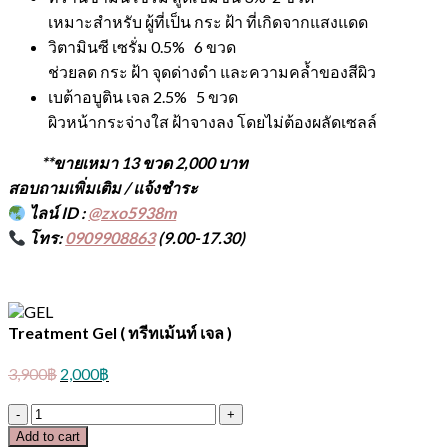
เหมาะสำหรับ ผู้ที่เป็น กระ ฝ้า ที่เกิดจากแสงแดด
วิตามินซี เซรั่ม 0.5%
6 ขวด
ช่วยลด กระ ฝ้า จุดด่างดำ และความคล้ำของสีผิว
เบต้าอบูติน เจล
2.5%
5 ขวด
ผิวหน้ากระจ่างใส ฝ้าจางลง โดยไม่ต้องผลัดเซลล์
**ขายเหมา 13 ขวด
2,000 บาท
สอบถามเพิ่มเติม / แจ้งชำระ
ไลน์ ID :
@zxo5938m
โทร:
0909908863
(9.00-17.30)
Treatment Gel ( ทรีทเม้นท์ เจล )
3,900
฿
2,000
฿
Treatment
Gel
Add to cart